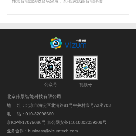
伟景智能圆满收官埃森展，3D视觉赋能智能焊接!
公众号
视频号
北京伟景智能科技有限公司
地 址：北京市海淀区北清路81号中关村壹号A2座703
电 话：010-82098660
京ICP备17075086号 京公网安备11010802039309号
业务合作：business@vizumtech.com